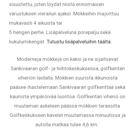
sisustettu, joten löydät niistä erinomaisen
varustuksen vierailun ajaksi. Mökkeihin majoittuu
mukavasti 4 aikuista tai
5 hengen perhe. Lisäpalveluna porepalju sekä
liukulumikengät.
Tutustu lisäpalveluihin täältä.
Moderneja mökkejä on kaksi ja ne sijaitsevat
Sankivaaran golf- ja hiihtokeskuksessa, golfkentän
viheriön laidalla. Mökkien suurista ikkunoista
pääsee ihastelemaan Sankivaaran golfkenttää sekä
kaunista ympäröivää luontoa. Golfkentän viheriö on
muutaman askeleen päässä mökkien terassilta.
Golfkeskukseen kävelet muutamassa minuutissa ja
autolla matkaa tulee 4,6 km.