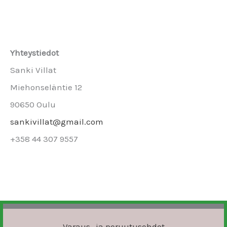
Yhteystiedot
Sanki Villat
Miehonseläntie 12
90650 Oulu
sankivillat@gmail.com
+358 44 307 9557
Varaus- ja peruutusehdot