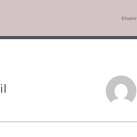
Etusi
il