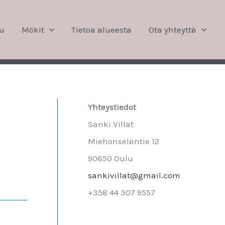
vu
Mökit
Tietoa alueesta
Ota yhteyttä
Yhteystiedot
Sanki Villat
Miehonseläntie 12
90650 Oulu
sankivillat@gmail.com
+358 44 307 9557