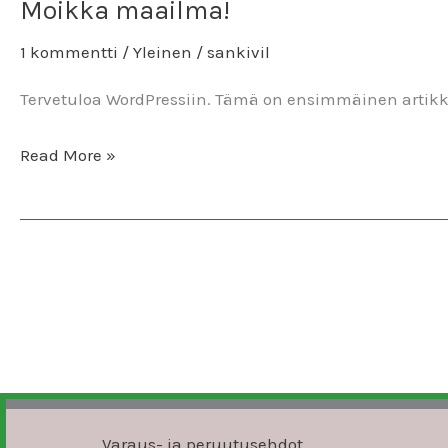
Moikka maailma!
Moikka
maailma!
1 kommentti
/
Yleinen
/
sankivil
Tervetuloa WordPressiin. Tämä on ensimmäinen artikkeli
Read More »
Varaus- ja peruutusehdot